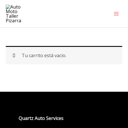
Ir
al
contenido
Tu carrito está vacío.
Quartz Auto Services