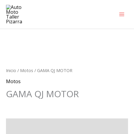
Ir
al
contenido
Inicio
/
Motos
/ GAMA QJ MOTOR
Motos
GAMA QJ MOTOR
Descripción