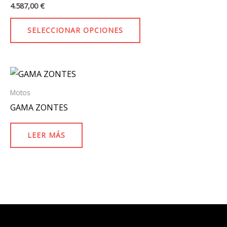
múltiples
4.587,00
€
variantes.
Las
SELECCIONAR OPCIONES
opciones
se
pueden
elegir
Motos
en
GAMA ZONTES
la
página
LEER MÁS
de
producto