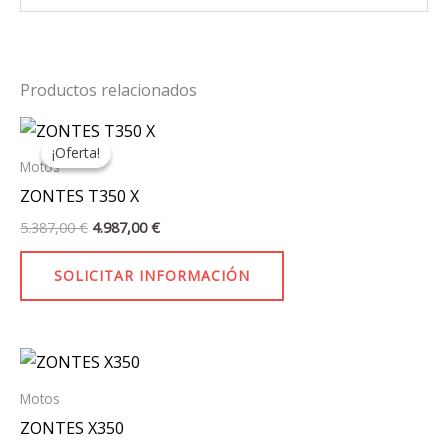
Productos relacionados
El
El
precio
precio
¡Oferta!
¡Oferta!
original
actual
Motos
era:
es:
ZONTES T350 X
5.387,00 €.
4.987,00 €.
5.387,00
€
4.987,00
€
SOLICITAR INFORMACIÓN
Este
producto
Motos
tiene
ZONTES X350